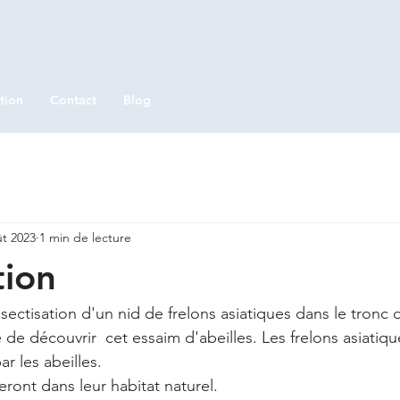
tion
Contact
Blog
ût 2023
1 min de lecture
tion
ectisation d'un nid de frelons asiatiques dans le tronc d
e de découvrir  cet essaim d'abeilles. Les frelons asiatiqu
r les abeilles. 
eront dans leur habitat naturel.