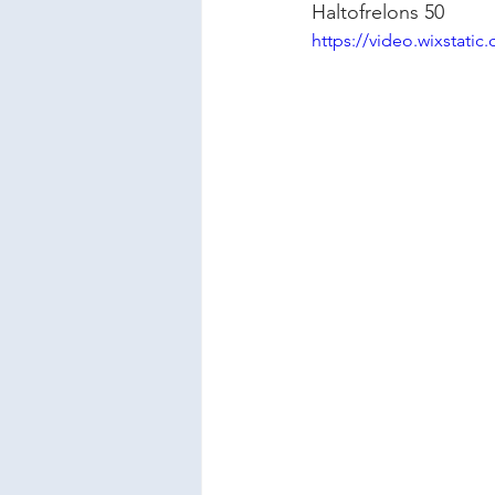
Haltofrelons 50
https://video.wixstat