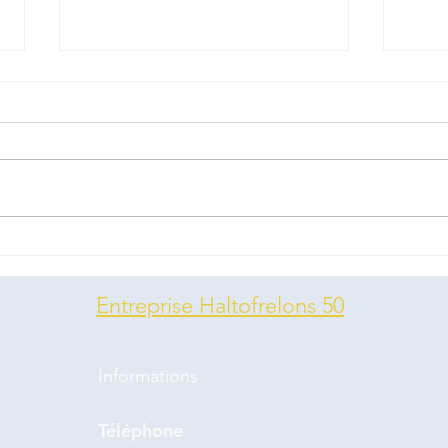
Les 
N’hés
pour 
686
Les frelons sont de retour, si
vous rencontrez ces nids
primaires de frelons
Entreprise Haltofrelons 50
asiatiques , n'hésitez pas à
contacter votre mairie ou
nos services pour vous
Informations
renseigner. 07 82 600 686
Téléphone