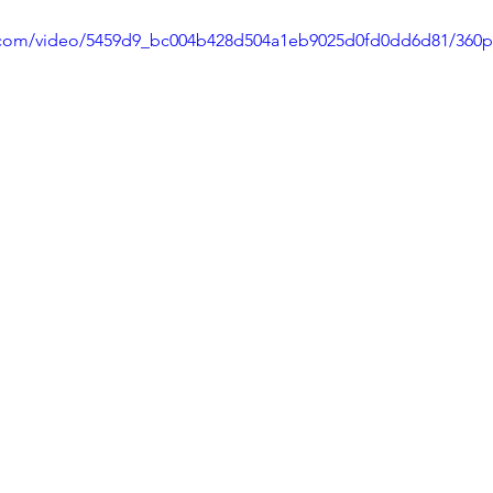
ic.com/video/5459d9_bc004b428d504a1eb9025d0fd0dd6d81/360p