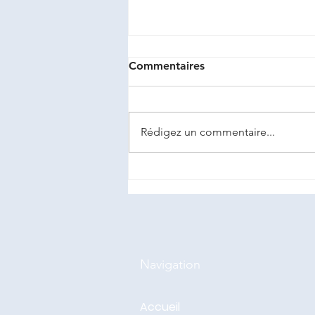
Commentaires
Rédigez un commentaire...
Nid de frelons asiatiques
dans un compteur eau.
Navigation
Accueil