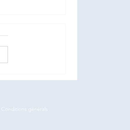
guêpes sont de retour…
itez pas à nous contacter
toute intervention 07 82 600
Conditions
générals