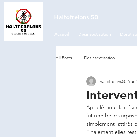
Haltofrelons 50
Accueil
Désinsectisation
Dératisa
All Posts
Désinsectisation
haltofrelons50
6 ao
Interven
Appelé pour la désins
fut une belle surpris
simplement  attirés pa
Finalement elles rest