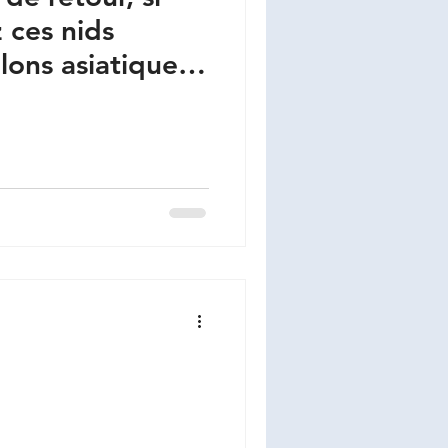
 ces nids
lons asiatiques ,
 contacter votre
ervices pour
vous renseigner. 07 82 600 686