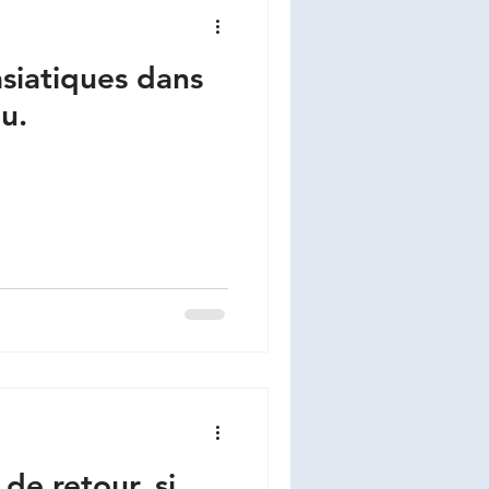
asiatiques dans
u.
 de retour, si