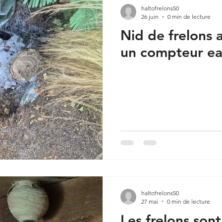
haltofrelons50
26 juin
0 min de lecture
Nid de frelons 
un compteur ea
haltofrelons50
27 mai
0 min de lecture
Les frelons sont