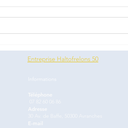
Nid 
Nid de frelons européens
dans un camping. Ils
s'étaient tranquillement
Entreprise Haltofrelons 50
installés dans un coussin.
vous pouvez voir la reine sur
la 2ème photo.
Informations
Téléphone
07 82 60 06 86
Adresse
30 Av. de Baffe, 50300 Avranches
E-mail