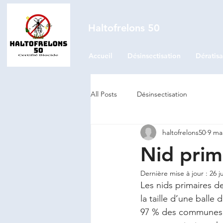
Haltofrelons 50
Accueil
Désinsectisation
Dératisa
All Posts
Désinsectisation
haltofrelons50
9 ma
Nid prim
Dernière mise à jour :
26 j
Les nids primaires de
la taille d’une balle
97 % des communes de