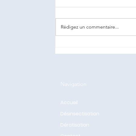
Rédigez un commentaire...
Nid de frelons européens
caché dans une pompe à
eau.
Navigation
Accueil
Désinsectisation
Dératisation